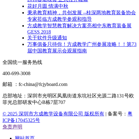
花好月圆 情满中秋
秉承教育精神，共创发展 --桂深两地教育装备协会
专家莅临方成教学参观和指导
方成教学智慧教育解决方案亮相中东教育装备展
GESS 2018
关于软件升级通知
万事俱备只待你！方成教学广州参展攻略！！第73
届中国教育展示会观展指南
全国统一服务热线
400-699-3008
邮箱 ：fc-china@fcjyboard.com
总部地址：
深圳市光明区凤凰街道东坑社区光源二路131号欧
菲光总部研发中心B栋7层707
© 2025 深圳市方成教学设备有限公司 版权所有
| 备案号：
粤
ICP备17045325号
免责声明
网站首页