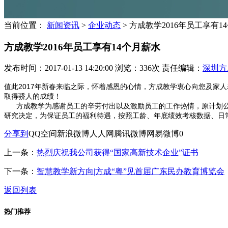
当前位置：
新闻资讯
>
企业动态
>
方成教学2016年员工享有1
方成教学2016年员工享有14个月薪水
发布时间：2017-01-13 14:20:00 浏览：336次 责任编辑：
深圳方
值此2017年新春来临之际，怀着感恩的心情，方成教学衷心向您及家
取得骄人的成绩！
方成教学为感谢员工的辛劳付出以及激励员工的工作热情，原计划公司
研究决定，为保证员工的福利待遇，按照工龄、年底绩效考核数据、日常
分享到
QQ空间
新浪微博
人人网
腾讯微博
网易微博
0
上一条：
热烈庆祝我公司获得“国家高新技术企业”证书
下一条：
智慧教学新方向|方成“粤”见首届广东民办教育博览会
返回列表
热门推荐