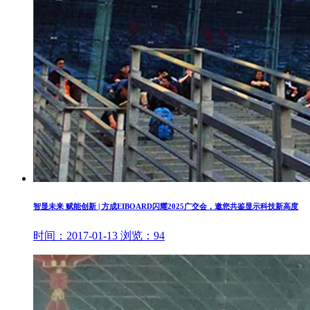
智显未来 赋能创新 | 方成EIBOARD闪耀2025广交会，邀您共鉴显示科技新高度
时间：
2017-01-13
浏览：
94