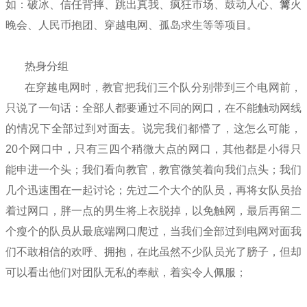
如：破冰、信任背摔、跳出真我、疯狂市场、鼓动人心、
篝
火
晚会、
人民币抱团、穿越电网、孤岛求生等等项目。
热身分组
在穿越电网时，教官把我们三个队分别带到三个电网前，
只说了一句话：全部人都要通过不同的网口，在不能触动网线
的情况下全部过到对面去。说完我们都懵了，这怎么可能，
20个网口中，只有三四个稍微大点的网口，其他都是小得只
能申进一个头；我们看向教官，教官微笑着向我们点头；我们
几个迅速围在一起讨论；先过二个大个的队员，再将女队员抬
着过网口，胖一点的男生将上衣脱掉，以免触网，最后再留二
个瘦个的队员从最底端网口爬过，当我们全部过到电网对面我
们不敢相信的欢呼、拥抱，在此虽然不少队员光了膀子，但却
可以看出他们对团队无私的奉献，着实令人佩服；