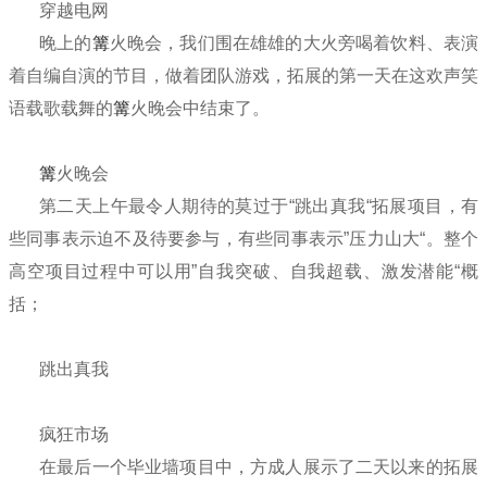
穿越电
网
晚上的
篝
火晚会，我们围在雄雄的大火旁喝着饮料、表演
着自编自演的节目，做着团队游戏，拓展的第一天在这欢声笑
语载歌载舞的
篝
火晚会中结束了。
篝
火晚会
第二天上午最令人期待的莫过于“
跳出真我
“拓展项目，有
些同事表示迫不及待要参与，有些同事表示”压力山大“。整个
高空项目过程中可以用”自我突破、自我超载、激发潜能“概
括；
跳出真我
疯狂市场
在最后一个毕业墙项目中，方成人展示了二天以来的拓展