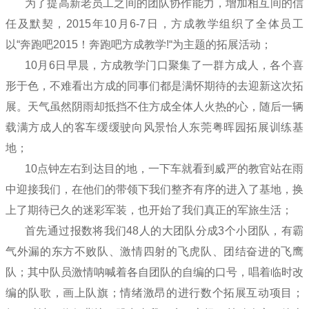
为了提高新老员工之间的团队协作能力，增加相互间的信
任及默契，2015年10月6-7日，方成教学组织了全体员工
以“奔跑吧2015！奔跑吧方成教学!“为主题的拓展活动；
10月6日早晨，方成教学门口聚集了一群方成人，各个喜
形于色，不难看出方成的同事们都是满怀期待的去迎新这次拓
展。天气虽然阴雨却抵挡不住方成全体人火热的心，随后一辆
载满方成人的客车缓缓驶向风景怡人东莞粤晖园拓展训练基
地；
10点钟左右到达目的地，一下车就看到威严的教官站在雨
中迎接我们，在他们的带领下我们整齐有序的进入了基地，换
上了期待已久的迷彩军装，也开始了我们真正的军旅生活；
首先通过报数将我们48人的大团队分成3个小团队，有霸
气外漏的东方不败队、激情四射的飞虎队、团结奋进的飞鹰
队；其中队员激情呐喊着各自团队的自编的口号，唱着临时改
编的队歌，画上队旗；情绪激昂的进行数个拓展互动项目；