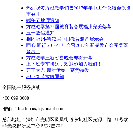
热烈祝贺方成教学销售2017年年中工作总结会议隆
重召开
端午节放假通知
方成教学第72届教育装备展福州完美落幕
五一放假通知
相约福州-第72届中国教育装备展示会
同心 同行|2016年年会暨2017年新品发布会完美落
幕啦！
方成教学三新贺喜晚会即将开幕
上下班专车接送，欢迎你加入我们！
开工大吉-新年伊始，蓄势待发
2017春节放假通知
全国统一服务热线
400-699-3008
邮箱 ：fc-china@fcjyboard.com
总部地址：
深圳市光明区凤凰街道东坑社区光源二路131号欧
菲光总部研发中心B栋7层707