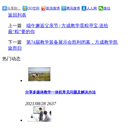
分享到：
QQ空间
新浪微博
腾讯微博
人人网
微信
返回列表
上一篇
端午邂逅父亲节 | 方成教学蛋粽寻宝,送给
最“粽”要的你
下一篇
第74届教学装备展示会胜利闭幕，方成教学凯
旋而归
热门动态
分享多媒体教学一体机常见问题及解决办法
2021/08/28
2637