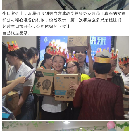
生日宴会上，
寿星们收
到来自方成
教学总经办及各员工真挚的祝福
和公司精心准备的礼物
，纷纷表示：
第一次和这么多兄弟姐妹们一
起过生日很开心，
公司体贴的问候让
自己很是感动。