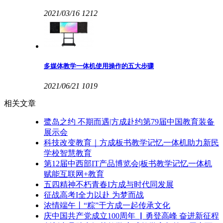
2021/03/16
1212
多媒体教学一体机使用操作的五大步骤
2021/06/21
1019
相关文章
鹭岛之约 不期而遇|方成赴约第79届中国教育装备
展示会
科技改变教育｜方成板书教学记忆一体机助力新民
学校智慧教育
第12届中西部IT产品博览会|板书教学记忆一体机
赋能互联网+教育
五四精神不朽青春I方成与时代同发展
征战高考I全力以赴 为梦而战
浓情端午丨“粽”于方成一起传承文化
庆中国共产党成立100周年 ▏勇登高峰 奋进新征程