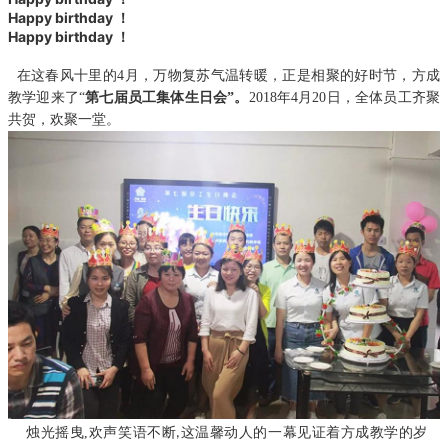
Happy birthday
！
Happy birthday
！
在这春风十里的
4
月，万物复苏气温转暖，正是相聚的好时节，
方成
教学迎来了“
第
七届员工集体生日会”。
2018年4月20日，全体员工齐聚
共贺，欢聚一堂。
烛光摇曳
,
欢声笑语不断
这温馨动人的一幕见证着方成教学的岁
,