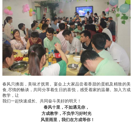
春风只拂面，美味才抚胃。宴会上大家品尝着香甜的蛋糕及精致的美
食
,
尽情的畅谈，共同分享着生日的喜悦，感受着家的温馨。加入方成
教学，让
我们一起快速成长、共同奋斗美好的明天！
春风十里，不如遇见你，
，不负
好时光
方成教学
学习
风里雨里，
在
等你！
我们
方成